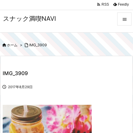

Feedly
RSS
スナック満喫NAVI


メニュ

ホーム
>

IMG_3909

サイド

前へ
IMG_3909

次へ

2017年8月29日

検索